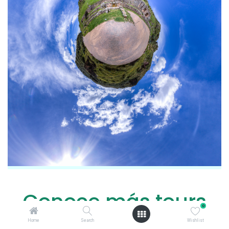
Conoce más tours
0
en 360 grados, AQUI
Home
Search
Wishlist