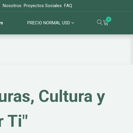
s
Nosotros
Proyectos Sociales
FAQ
0
om
PRECIO NORMAL USD
Lo más popular
TOURS CUSCO
uras, Cultura y
 Ti"