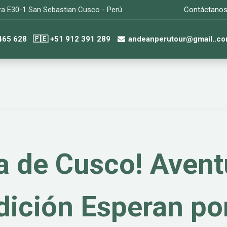
ra E30-1 San Sebastian Cusco - Perú
Contáctano
 465 628
🇵🇪 +51 912 391 289
andeanperutour@gmail..c
Full Day
Personaliza tu viaje
Nosotros
a de Cusco! Avent
dición Esperan por